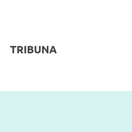
TRIBUNA